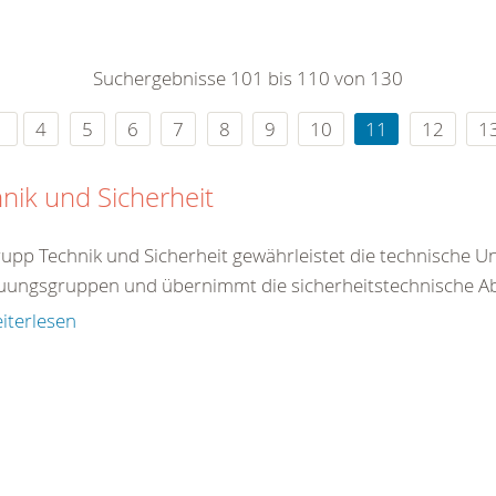
0
365
0
r Sie
Suchergebnisse 101 bis 110 von 130
rei
ie Uhr
4
5
6
7
8
9
10
11
12
1
nik und Sicherheit
rupp Technik und Sicherheit gewährleistet die technische U
uungsgruppen und übernimmt die sicherheitstechnische Abs
iterlesen