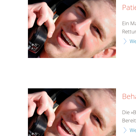
Pati
Ein M
Rettu
We
Beh
Die »
Bereit
We