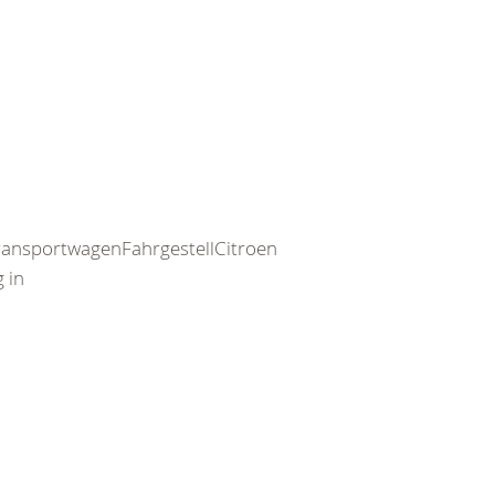
ransportwagenFahrgestellCitroen
 in