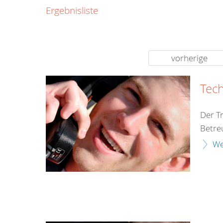
0800
Ergebnisliste
00
Infos fü
kostenf
rund um d
vorherige
Tech
Der T
Betre
We