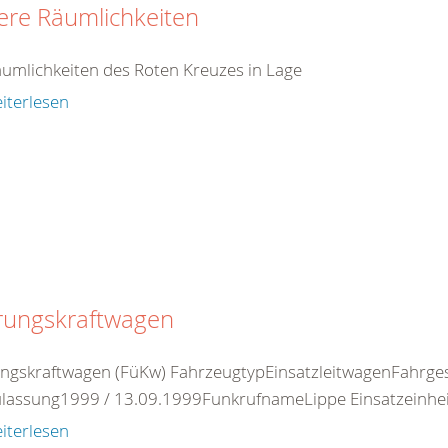
ere Räumlichkeiten
äumlichkeiten des Roten Kreuzes in Lage
iterlesen
rungskraftwagen
ngskraftwagen (FüKw) FahrzeugtypEinsatzleitwagenFahrges
ulassung1999 / 13.09.1999FunkrufnameLippe Einsatzeinhei
iterlesen