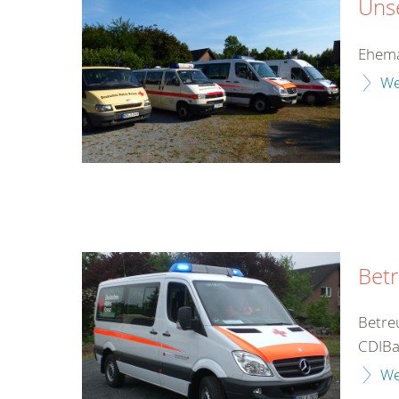
Uns
Ehema
We
Bet
Betre
CDIBa
We