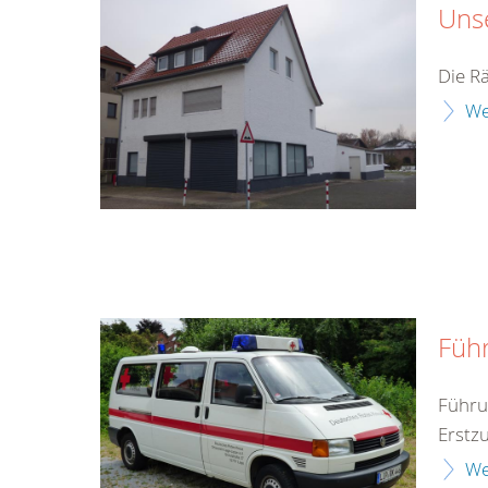
Uns
Die R
We
Füh
Führu
Erstz
We