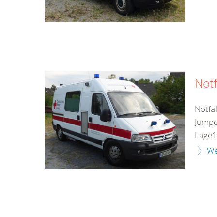
Notf
Notfa
Jumpe
Lage1
We