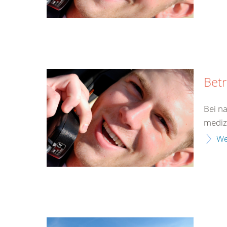
Bet
Bei n
mediz
We