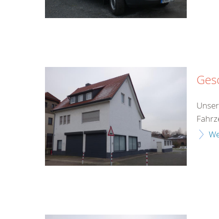
Gesc
Unser
Fahrz
We