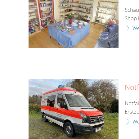
Schau
Shop 
We
Not
Notfa
Erstz
We