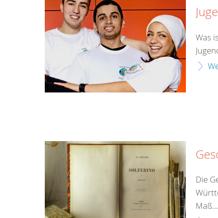
Jug
Was is
Jugen
We
Ges
Die G
Württ
Maß...