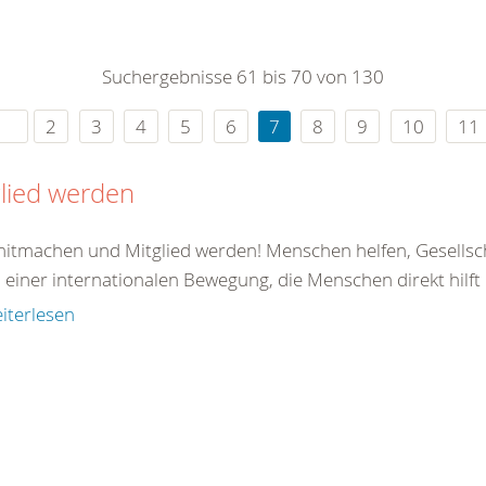
0
365
0
r Sie
Suchergebnisse 61 bis 70 von 130
rei
ie Uhr
2
3
4
5
6
7
8
9
10
11
lied werden
 mitmachen und Mitglied werden! Menschen helfen, Gesellsc
il einer internationalen Bewegung, die Menschen direkt hilft od
iterlesen