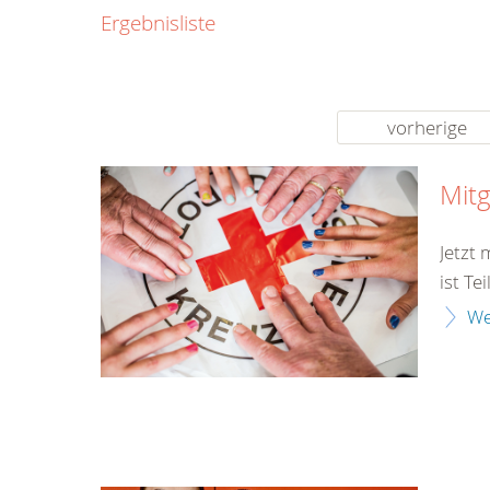
0800
Ergebnisliste
00
Infos fü
kostenf
rund um d
vorherige
Mitg
Jetzt
ist Te
We