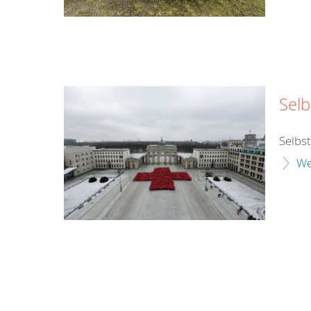
Selb
Selbs
We