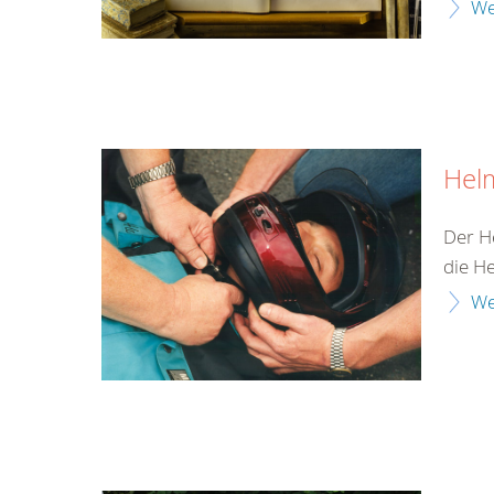
We
Hel
Der H
die H
We