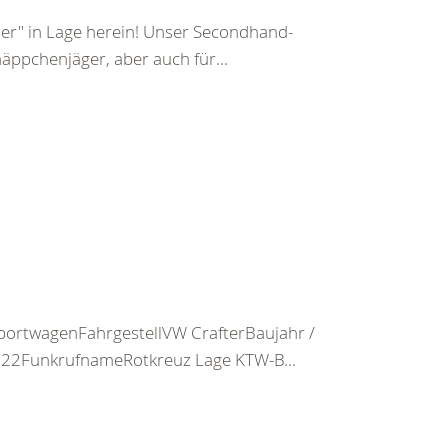
er" in Lage herein! Unser Secondhand-
ppchenjäger, aber auch für...
portwagenFahrgestellVW CrafterBaujahr /
2022FunkrufnameRotkreuz Lage KTW-B...