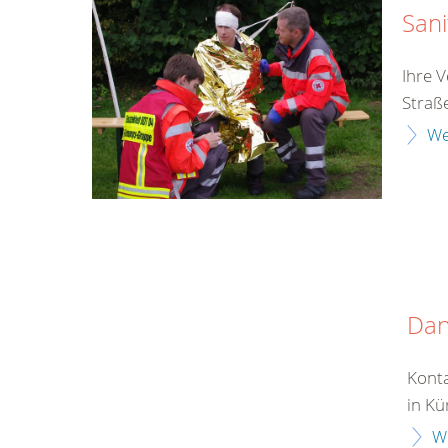
Sani
Ihre 
Straße
We
Da
Konta
in Kü
W