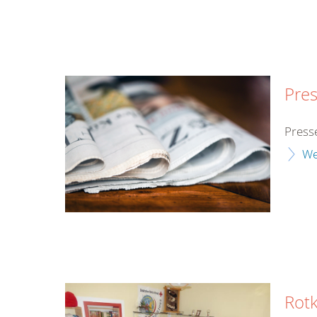
Pres
Press
We
Rot