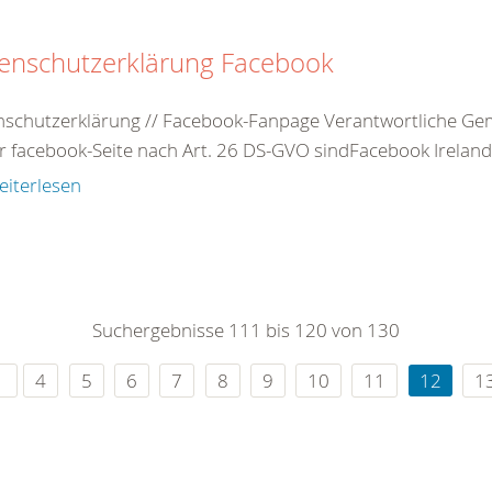
enschutzerklärung Facebook
schutzerklärung // Facebook-Fanpage Verantwortliche Gem
r facebook-Seite nach Art. 26 DS-GVO sindFacebook Ireland 
eiterlesen
Suchergebnisse 111 bis 120 von 130
4
5
6
7
8
9
10
11
12
1