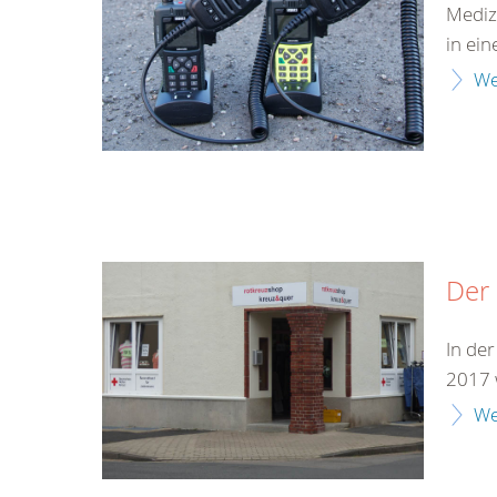
Mediz
in ein
We
Der
In der
2017 
We