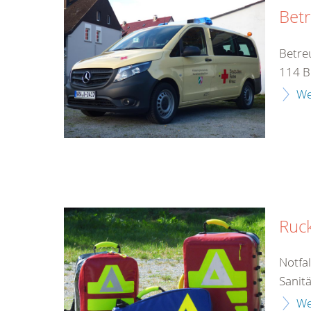
Bet
Betre
114 B
We
Ruc
Notfa
Sanit
We