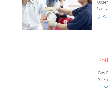
Unser
Sanit
We
Rot
Das D
Salzu
W