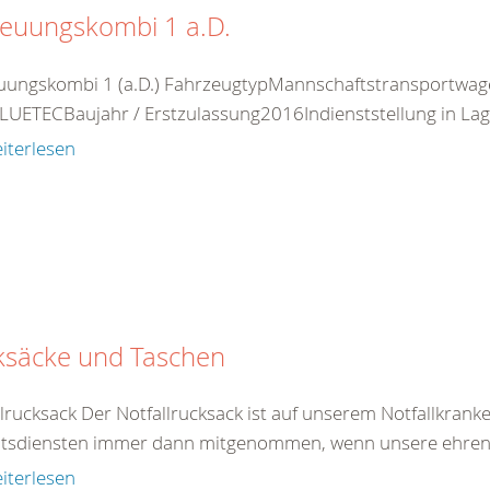
reuungskombi 1 a.D.
uungskombi 1 (a.D.) FahrzeugtypMannschaftstransportwag
LUETECBaujahr / Erstzulassung2016Indienststellung in Lag
iterlesen
ksäcke und Taschen
llrucksack Der Notfallrucksack ist auf unserem Notfallkran
ätsdiensten immer dann mitgenommen, wenn unsere ehrenam
iterlesen