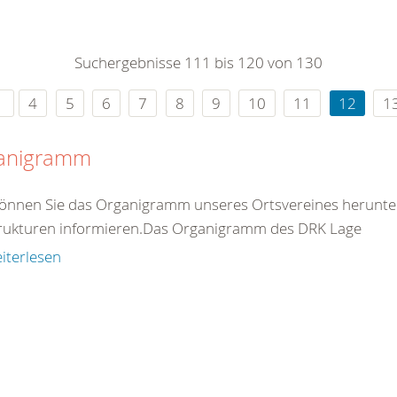
0
365
0
r Sie
Suchergebnisse 111 bis 120 von 130
rei
ie Uhr
4
5
6
7
8
9
10
11
12
1
anigramm
können Sie das Organigramm unseres Ortsvereines herunte
trukturen informieren.Das Organigramm des DRK Lage
iterlesen