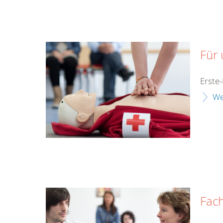
Für 
Erste-
We
Fac