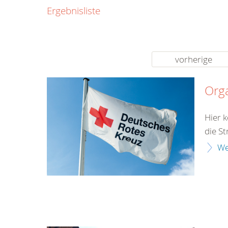
0800
Ergebnisliste
00
Infos fü
kostenf
rund um d
vorherige
Org
Hier 
die S
We