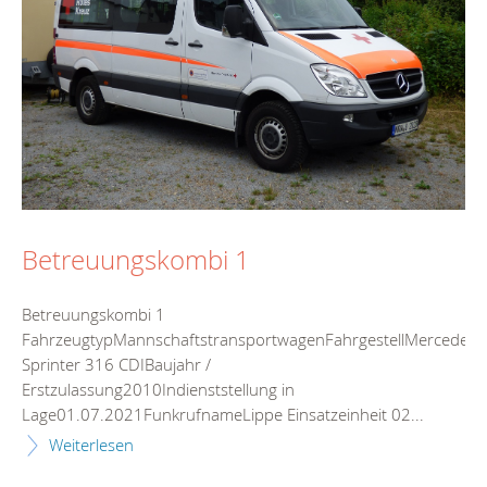
Betreuungskombi 1
Betreuungskombi 1
FahrzeugtypMannschaftstransportwagenFahrgestellMercedes
Sprinter 316 CDIBaujahr /
Erstzulassung2010Indienststellung in
Lage01.07.2021FunkrufnameLippe Einsatzeinheit 02...
Weiterlesen