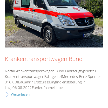
Krankentransportwagen Bund
Notfallkrankentransportwagen Bund FahrzeugtypNotfall-
KrankentransportwagenFahrgestellMercedes-Benz Sprinter
316 CDIBaujahr / ErstzulassungIndienststellung in
Lage06.08.2022FunkrufnameLippe...
Weiterlesen