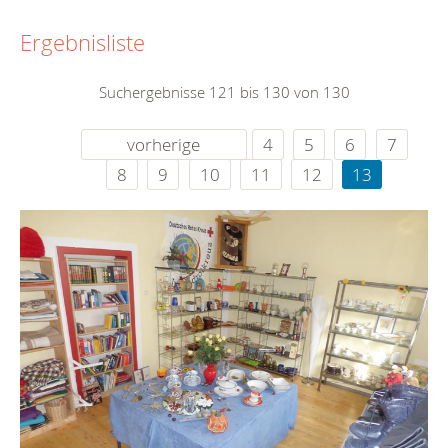
Ergebnisliste
Suchergebnisse 121 bis 130 von 130
vorherige
4
5
6
7
8
9
10
11
12
13