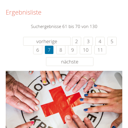
Ergebnisliste
Suchergebnisse 61 bis 70 von 130
vorherige
2
3
4
5
6
7
8
9
10
11
nächste