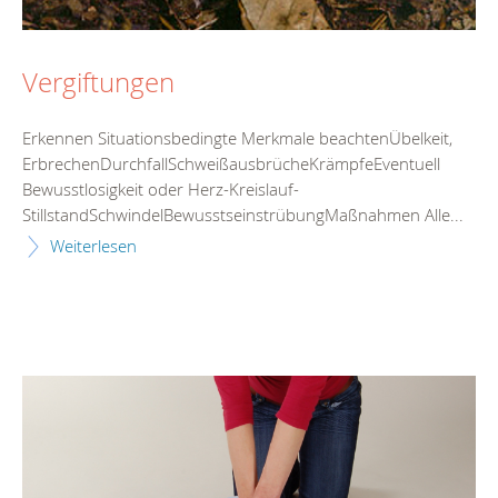
Vergiftungen
Erkennen Situationsbedingte Merkmale beachtenÜbelkeit,
ErbrechenDurchfallSchweißausbrücheKrämpfeEventuell
Bewusstlosigkeit oder Herz-Kreislauf-
StillstandSchwindelBewusstseinstrübungMaßnahmen Alle...
Weiterlesen