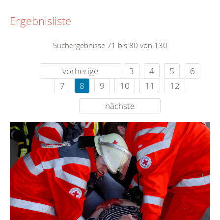
Ergebnisliste
Suchergebnisse 71 bis 80 von 130
vorherige
3
4
5
6
7
8
9
10
11
12
nächste