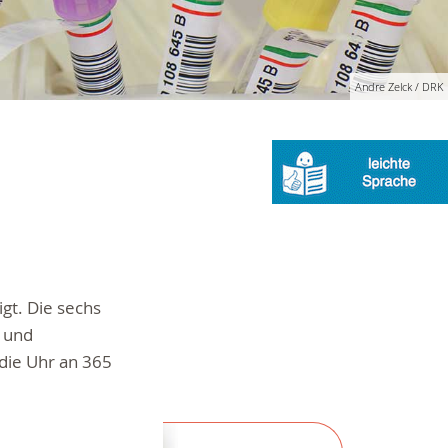
Andre Zelck / DRK
gt. Die sechs
e und
die Uhr an 365