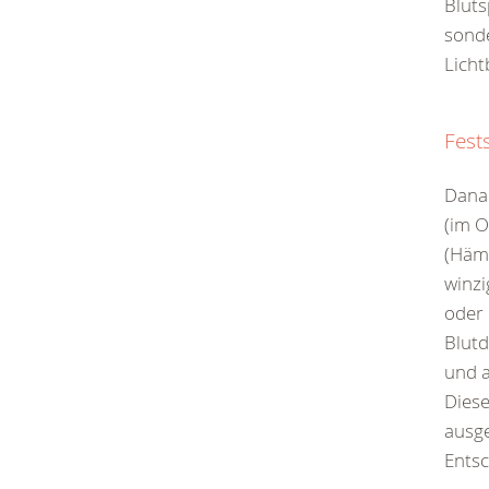
Bluts
sonde
Licht
Fest
Dana
(im O
(Hämo
winzi
oder 
Blut
und a
Dies
ausge
Entsc