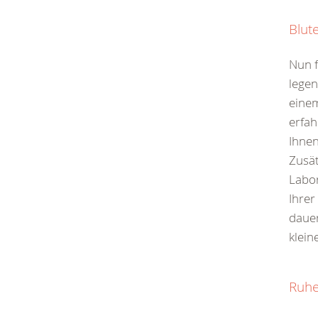
Blut
Nun f
legen
einem
erfa
Ihnen
Zusät
Labo
Ihrer
dauer
klein
Ruhe