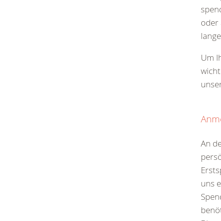
spend
oder 
lange
Um Ih
wicht
unse
Anm
An d
persö
Erst
uns e
Spen
benöt