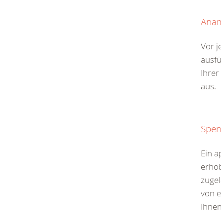
Ana
Vor j
ausfü
Ihrer
aus.
Spen
Ein a
erhob
zugel
von 
Ihnen