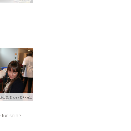
oto: D. Ende / DRK e.V.
für seine