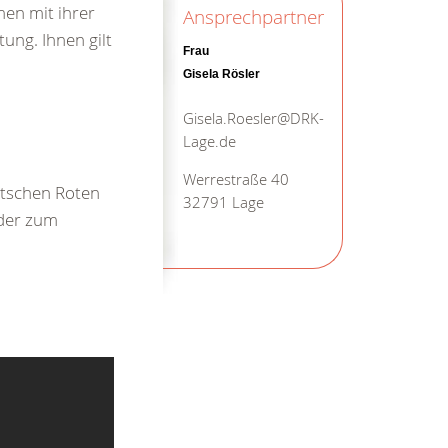
en mit ihrer
Ansprechpartner
ung. Ihnen gilt
Frau
Gisela Rösler
Gisela.Roesler@DRK-
Lage.de
Werrestraße 40
utschen Roten
32791 Lage
nder zum