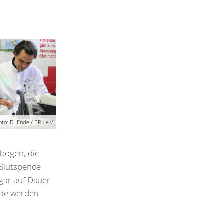
oto: D. Ende / DRK e.V.
ebogen, die
 Blutspende
ogar auf Dauer
nde werden