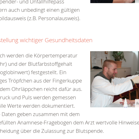
pender- und Unfallhilfepass
rn auch unbedingt einen gültigen
bildausweis (z.B. Personalausweis).
stellung wichtiger Gesundheitsdaten
ch werden die Körpertemperatur
hr) und der Blutfarbstoffgehalt
globinwert) festgestellt. Ein
ges Tröpfchen aus der Fingerkuppe
dem Ohrläppchen reicht dafür aus.
druck und Puls werden gemessen
F
lle Werte werden dokumentiert.
e Daten geben zusammen mit dem
füllten Anamnese-Fragebogen dem Arzt wertvolle Hinweise 
heidung über die Zulassung zur Blutspende.