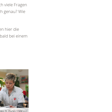
ch viele Fragen
ch genau? Wie
en hier die
 bald bei einem
oto: D. Ende / DRK e.V.