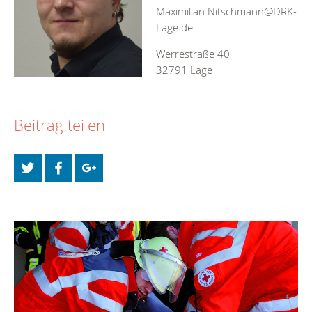
Maximilian.Nitschmann@DRK-
Lage.de
Werrestraße 40
32791 Lage
Beitrag teilen