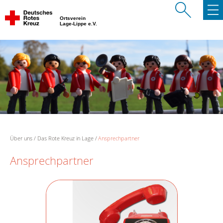
Ortsverein
Lage-Lippe e.V.
Über uns
Das Rote Kreuz in Lage
Ansprechpartner
Ansprechpartner