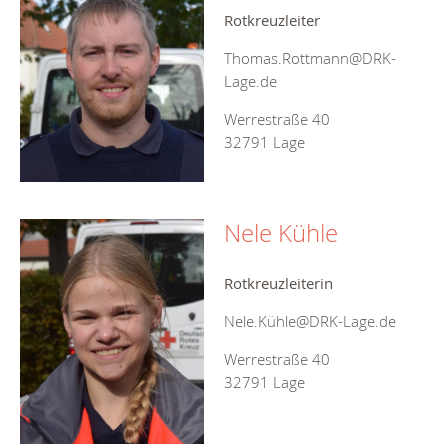
Rotkreuzleiter
Thomas.Rottmann@DRK-
Lage.de
Werrestraße 40
32791 Lage
Nele Kühle
Rotkreuzleiterin
Nele.Kühle@DRK-Lage.de
Werrestraße 40
32791 Lage