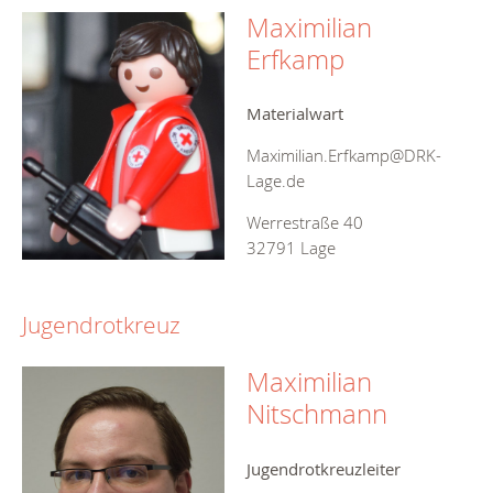
Maximilian
Erfkamp
Materialwart
Maximilian.Erfkamp@DRK-
Lage.de
Werrestraße 40
32791 Lage
Jugendrotkreuz
Maximilian
Nitschmann
Jugendrotkreuzleiter