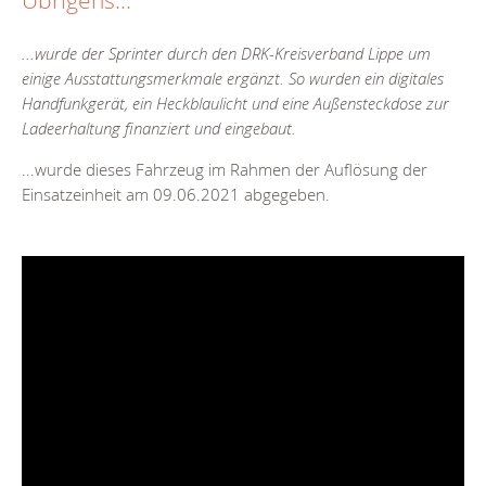
...wurde der Sprinter durch den DRK-Kreisverband Lippe um
einige Ausstattungsmerkmale ergänzt. So wurden ein digitales
Handfunkgerät, ein Heckblaulicht und eine Außensteckdose zur
Ladeerhaltung finanziert und eingebaut.
...wurde dieses Fahrzeug im Rahmen der Auflösung der
Einsatzeinheit am 09.06.2021 abgegeben.