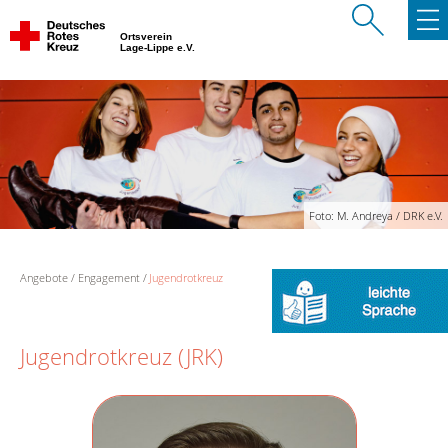
Ortsverein
Lage-Lippe e.V.
Foto: M. Andreya / DRK e.V.
Angebote
Engagement
Jugendrotkreuz
Jugendrotkreuz (JRK)